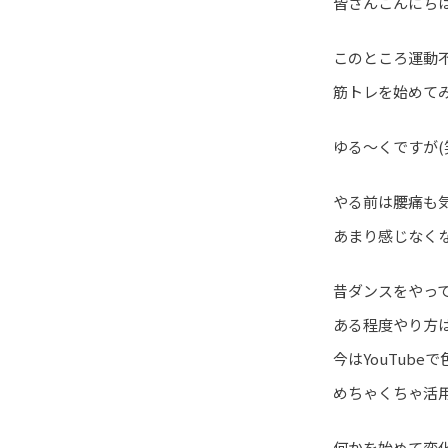
皆さんこんにち
このところ運動
筋トレを始めて
ゆる～くですが(
やる前は腰痛も
あまり感じなくな
昔ダンスをやっ
ある程度やり方
今はYouTub
めちゃくちゃ活
何かを始めて変