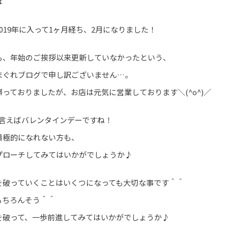
は＾＾
019年に入って1ヶ月経ち、2月になりました！
も、年始のご挨拶以来更新していなかったという、
まぐれブログで申し訳ございません…。
っておりましたが、お店は元気に営業しております＼(^o^)／
と言えばバレンタインデーですね！
積極的になれない方も、
プローチしてみてはいかがでしょうか♪
を破っていくことはいくつになっても大切な事です＾＾
もちろんそう＾＾
を破って、一歩前進してみてはいかがでしょうか♪