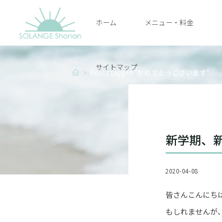
Skip
ホーム
メニュー・料金
to
SOLANGE
content
SHONAN
サイトマップ
Home
Posts tagged "おめでとうございます"
新学期、
2020-04-08
皆さんこんにち
もしれませんが