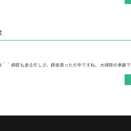
"あ
と
1
ヶ
除
月
を
切
り
は＾＾ 師匠も走る忙しさ、師走真っただ中ですね。 大掃除の季節
ま
し
た"
"迫
る
大
掃
除"