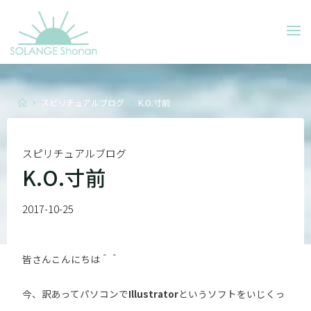
Skip
to
SOLANGE
content
SHONAN
Home
スピリチュアルブログ
K.O.寸前
スピリチュアルブログ
K.O.寸前
2017-10-25
皆さんこんにちは＾＾
今、訳あってパソコンで
Illustrator
というソフトをいじくっ