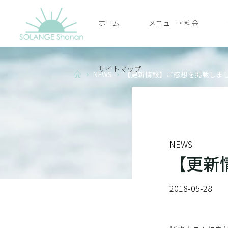
Skip
ホーム
メニュー・料金
to
SOLANGE
content
SHONAN
サイトマップ
Home
NEWS
【更新情報】ご感想を掲載しま
NEWS
【更新
2018-05-28