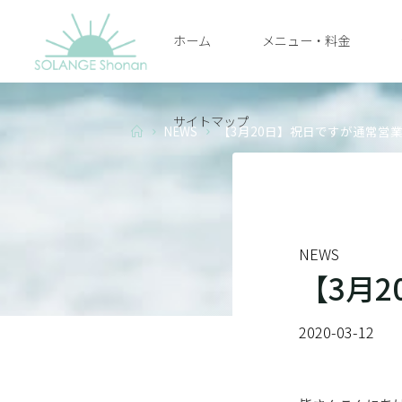
Skip
ホーム
メニュー・料金
to
SOLANGE
content
SHONAN
サイトマップ
Home
NEWS
【3月20日】祝日ですが通常営
NEWS
【3月
2020-03-12