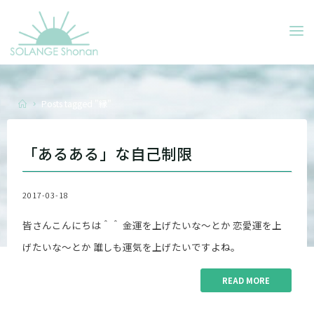
Skip
to
SOLANGE
content
SHONAN
Home
Posts tagged "縁"
「あるある」な自己制限
2017-03-18
皆さんこんにちは＾＾ 金運を上げたいな～とか 恋愛運を上
げたいな～とか 誰しも運気を上げたいですよね。
READ MORE
"「あ