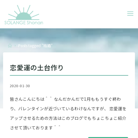
Skip
to
SOLANGE
content
SHONAN
Home
Posts tagged "結婚"
恋愛運の土台作り
2020-01-30
皆さんこんにちは＾＾ なんだかんだで1月ももうすぐ終わ
り、バレンタインが近づいているわけなんですが、 恋愛運を
アップさせるための方法はこのブログでもちょこちょこ紹介
させて頂いております＾＾