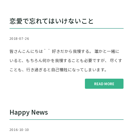
"あ
な
た
恋愛で忘れてはいけないこと
に
合
っ
2018-07-26
た
出
皆さんこんにちは＾＾ 好きだから我慢する。 誰かと一緒に
会
い
いると、もちろん何かを我慢することも必要ですが、 尽くす
の
ことも、行き過ぎると自己犠牲になってしまいます。
場"
READ MORE
"恋
愛
で
Happy News
忘
れ
て
2016-10-10
は