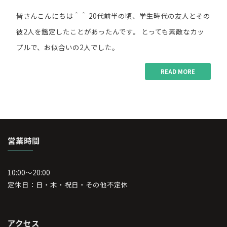
い
皆さんこんにちは＾＾ 20代前半の頃、学生時代の友人とその
け
な
彼2人を鑑定したことがあったんです。 とっても素敵なカッ
い
プルで、お似合いの2人でした。
こ
と"
READ MORE
"Happy
News"
営業時間
10:00～20:00
定休日：日・木・祝日・その他不定休
アクセス